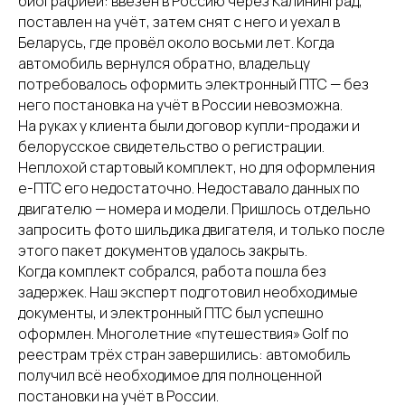
биографией: ввезён в Россию через Калининград,
поставлен на учёт, затем снят с него и уехал в
Беларусь, где провёл около восьми лет. Когда
автомобиль вернулся обратно, владельцу
потребовалось оформить электронный ПТС — без
него постановка на учёт в России невозможна.
На руках у клиента были договор купли-продажи и
белорусское свидетельство о регистрации.
Неплохой стартовый комплект, но для оформления
е-ПТС его недостаточно. Недоставало данных по
двигателю — номера и модели. Пришлось отдельно
запросить фото шильдика двигателя, и только после
этого пакет документов удалось закрыть.
Когда комплект собрался, работа пошла без
задержек. Наш эксперт подготовил необходимые
документы, и электронный ПТС был успешно
оформлен. Многолетние «путешествия» Golf по
реестрам трёх стран завершились: автомобиль
получил всё необходимое для полноценной
постановки на учёт в России.