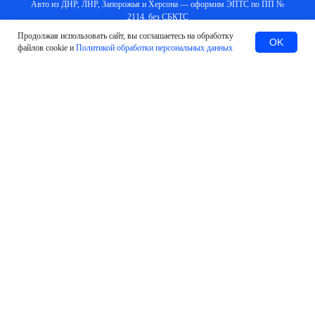
Авто из ДНР, ЛНР, Запорожья и Херсона — оформим ЭПТС по ПП №
2114, без СБКТС
Продолжая использовать сайт, вы соглашаетесь на обработку
Заказать
OK
файлов cookie и
Политикой обработки персональных данных
#Оставить заявку
МЫ ПОМОЖЕМ В ЛЮБЫХ
СИТУАЦИЯХ И ВОПРОСАХ
Установка и подключение терминалов
УВЭОС ЭРА-ГЛОНАСС
Содействие в оплате утилизационного
сбора и получение свидетельства
СБКТС
Оформление электронных паспортов