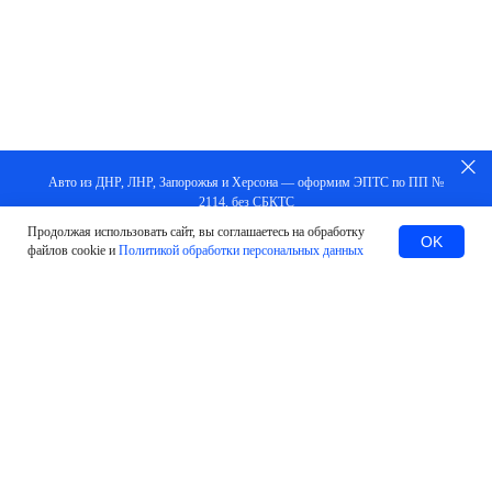
Авто из ДНР, ЛНР, Запорожья и Херсона — оформим ЭПТС по ПП №
2114, без СБКТС
Продолжая использовать сайт, вы соглашаетесь на обработку
Заказать
OK
файлов cookie и
Политикой обработки персональных данных
#Оставить заявку
МЫ ПОМОЖЕМ В ЛЮБЫХ