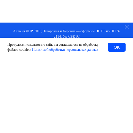
Авто из ДНР, ЛНР, Запорожья и Херсона — оформим ЭПТС по ПП №
2114, без СБКТС
Продолжая использовать сайт, вы соглашаетесь на обработку
Заказать
OK
файлов cookie и
Политикой обработки персональных данных
#Оставить заявку
МЫ ПОМОЖЕМ В ЛЮБЫХ
СИТУАЦИЯХ И ВОПРОСАХ
Установка и подключение терминалов