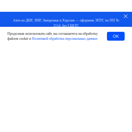
Авто из ДНР, ЛНР, Запорожья и Херсона — оформим ЭПТС по ПП №
2114, без СБКТС
Продолжая использовать сайт, вы соглашаетесь на обработку
Заказать
OK
файлов cookie и
Политикой обработки персональных данных
#Оставить заявку
МЫ ПОМОЖЕМ В ЛЮБЫХ
СИТУАЦИЯХ И ВОПРОСАХ
Установка и подключение терминалов
УВЭОС ЭРА-ГЛОНАСС