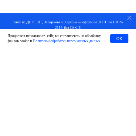
Авто из ДНР, ЛНР, Запорожья и Херсона — оформим ЭПТС по ПП №
2114, без СБКТС
Продолжая использовать сайт, вы соглашаетесь на обработку
Заказать
OK
файлов cookie и
Политикой обработки персональных данных
#Оставить заявку
МЫ ПОМОЖЕМ В ЛЮБЫХ
СИТУАЦИЯХ И ВОПРОСАХ
Установка и подключение терминалов
УВЭОС ЭРА-ГЛОНАСС