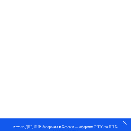
Авто из ДНР, ЛНР, Запорожья и Херсона — оформим ЭПТС по ПП №