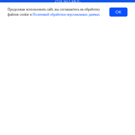
2114, без СБКТС
Продолжая использовать сайт, вы соглашаетесь на обработку
Заказать
OK
файлов cookie и
Политикой обработки персональных данных
#Оставить заявку
МЫ ПОМОЖЕМ В ЛЮБЫХ
СИТУАЦИЯХ И ВОПРОСАХ
Установка и подключение терминалов
УВЭОС ЭРА-ГЛОНАСС
Содействие в оплате утилизационного
сбора и получение свидетельства
СБКТС
Оформление электронных паспортов
для электромобилей и ретро